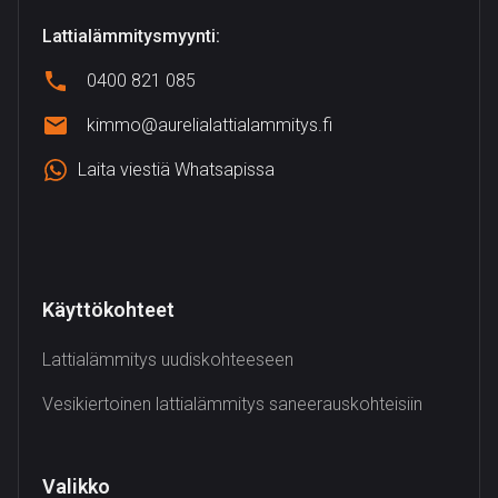
Lattialämmitysmyynti:
0400 821 085
kimmo@aurelialattialammitys.fi
Laita viestiä Whatsapissa
Käyttökohteet
Lattialämmitys uudiskohteeseen
Vesikiertoinen lattialämmitys saneerauskohteisiin
Valikko