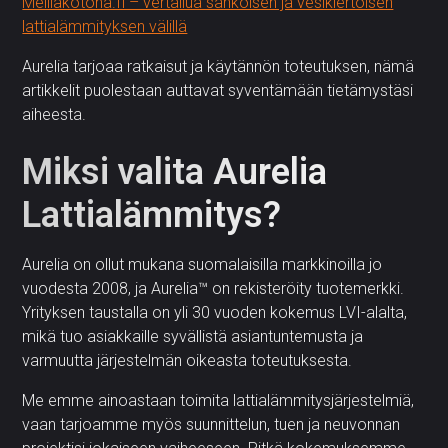
Meilläkotona.fi – vertailua sähköisen ja vesikiertoisen
lattialämmityksen välillä
Aurelia tarjoaa ratkaisut ja käytännön toteutuksen, nämä
artikkelit puolestaan auttavat syventämään tietämystäsi
aiheesta.
Miksi valita Aurelia
Lattialämmitys?
Aurelia on ollut mukana suomalaisilla markkinoilla jo
vuodesta 2008, ja Aurelia™ on rekisteröity tuotemerkki.
Yrityksen taustalla on yli 30 vuoden kokemus LVI-alalta,
mikä tuo asiakkaille syvällistä asiantuntemusta ja
varmuutta järjestelmän oikeasta toteutuksesta.
Me emme ainoastaan toimita lattialämmitysjärjestelmiä,
vaan tarjoamme myös suunnittelun, tuen ja neuvonnan