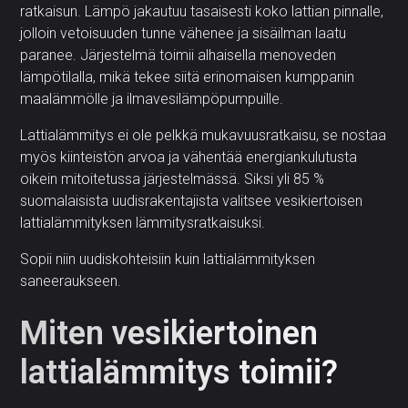
ratkaisun. Lämpö jakautuu tasaisesti koko lattian pinnalle,
jolloin vetoisuuden tunne vähenee ja sisäilman laatu
paranee. Järjestelmä toimii alhaisella menoveden
lämpötilalla, mikä tekee siitä erinomaisen kumppanin
maalämmölle ja ilmavesilämpöpumpuille.
Lattialämmitys ei ole pelkkä mukavuusratkaisu, se nostaa
myös kiinteistön arvoa ja vähentää energiankulutusta
oikein mitoitetussa järjestelmässä. Siksi yli 85 %
suomalaisista uudisrakentajista valitsee vesikiertoisen
lattialämmityksen lämmitysratkaisuksi.
Sopii niin uudiskohteisiin kuin lattialämmityksen
saneeraukseen.
Miten vesikiertoinen
lattialämmitys toimii?