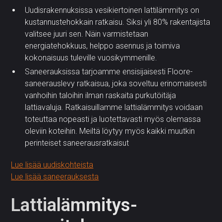
Uudisrakennuksissa vesikiertoinen lattilämmitys on
kustannustehokkain ratkaisu. Siksi yli 80% rakentajista
valitsee juuri sen. Näin varmistetaan
energiatehokkuus, helppo asennus ja toimiva
kokonaisuus tuleville vuosikymmenille.
Saneerauksissa tarjoamme ensisijaisesti Floore-
saneerauslevy ratkaisua, joka soveltuu erinomaisesti
vanhoihin taloihin ilman raskaita purkutöitäja
lattiavaluja. Ratkaisuillamme lattialämmitys voidaan
toteuttaa nopeasti ja luotettavasti myös olemassa
oleviin koteihin. Meiltä löytyy myös kaikki muutkin
perinteiset saneerausratkaisut
Lue lisää uudiskohteista
Lue lisää saneerauksesta
Lattialämmitys­