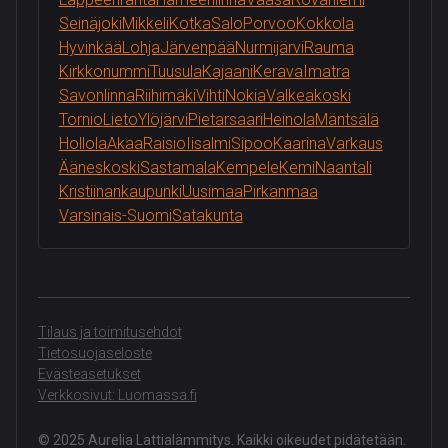
Seinäjoki
Mikkeli
Kotka
Salo
Porvoo
Kokkola
Hyvinkää
Lohja
Järvenpää
Nurmijärvi
Rauma
Kirkkonummi
Tuusula
Kajaani
Kerava
Imatra
Savonlinna
Riihimäki
Vihti
Nokia
Valkeakoski
Tornio
Lieto
Ylöjärvi
Pietarsaari
Heinola
Mäntsälä
Hollola
Akaa
Raisio
Iisalmi
Sipoo
Kaarina
Varkaus
Ääneskoski
Sastamala
Kempele
Kemi
Naantali
Kristiinankaupunki
Uusimaa
Pirkanmaa
Varsinais-Suomi
Satakunta
Tilaus ja toimitusehdot
Tietosuojaseloste
Evästeasetukset
Verkkosivut: Luomassa.fi
© 2025 Aurelia Lattialämmitys. Kaikki oikeudet pidätetään.