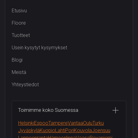
Etusivu
Floore
Tuotteet
Usein kysytyt kysymykset
Blogi
Meistä
Yhteystiedot
Toimimme koko Suomessa
Helsinki
Espoo
Tampere
Vantaa
Oulu
Turku
Jyväskylä
Kuopio
Lahti
Pori
Kouvola
Joensuu
Lappeenranta
Hämeenlinna
Vaasa
Rovaniemi