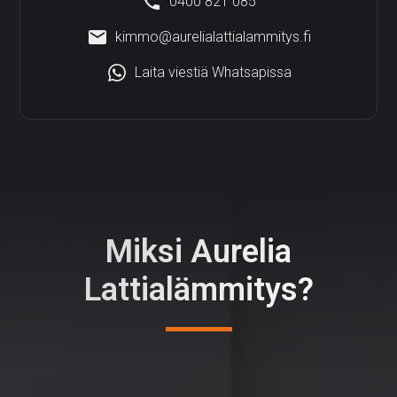
0400 821 085
kimmo@aurelialattialammitys.fi
Laita viestiä Whatsapissa
Miksi Aurelia
Lattialämmitys?