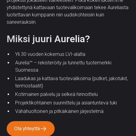
projektisi jokaiseen vaiheeseen. Pitkä kokemuksemme
yhdistettynä kattavaan tuotevalikoimaan tekee Aureliasta
luotettavan kumppanin niin uudiskohteisiin kuin
saneerauksiin.
Miksi juuri Aurelia?
Yli 30 vuoden kokemus LVI-alalta
Aurelia™ – rekisteröity ja tunnettu tuotemerkki
Suomessa
Laadukas ja kattava tuotevalikoima (putket, jakotukit,
termostaatit)
Kotimainen palvelu ja selkeä hinnoittelu
Projektikohtainen suunnittelu ja asiantunteva tuki
Vähähuoltoinen ja pitkäikäinen järjestelmä
Ota yhteyttä