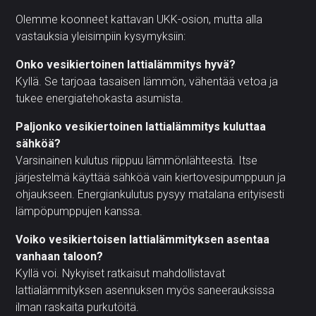
Olemme koonneet kattavan UKK-osion, mutta alla
vastauksia yleisimpiin kysymyksiin:
Onko vesikiertoinen lattialämmitys hyvä?
Kyllä. Se tarjoaa tasaisen lämmön, vähentää vetoa ja
tukee energiatehokasta asumista.
Paljonko vesikiertoinen lattialämmitys kuluttaa
sähköä?
Varsinainen kulutus riippuu lämmönlähteestä. Itse
järjestelmä käyttää sähköä vain kiertovesipumppuun ja
ohjaukseen. Energiankulutus pysyy matalana erityisesti
lämpöpumppujen kanssa.
Voiko vesikiertoisen lattialämmityksen asentaa
vanhaan taloon?
Kyllä voi. Nykyiset ratkaisut mahdollistavat
lattialämmityksen asennuksen myös saneerauksissa
ilman raskaita purkutöitä.