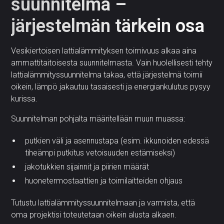
suunnitelma –
järjestelmän tärkein osa
Vesikiertoisen lattialämmityksen toimivuus alkaa aina
ammattitaitoisesta suunnitelmasta. Vain huolellisesti tehty
lattialämmityssuunnitelma takaa, että järjestelmä toimii
oikein, lämpö jakautuu tasaisesti ja energiankulutus pysyy
kurissa.
Suunnitelman pohjalta määritellään muun muassa:
putkien väli ja asennustapa (esim. ikkunoiden edessä
tiheämpi putkitus vetoisuuden estämiseksi)
jakotukkien sijainnit ja piirien määrät
huonetermostaattien ja toimilaitteiden ohjaus
Tutustu lattialämmityssuunnitelmaan ja varmista, että
oma projektisi toteutetaan oikein alusta alkaen.