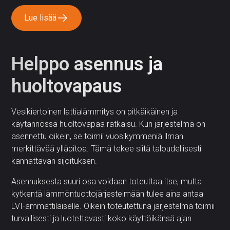
Lue lisää
Helppo asennus ja
huoltovapaus
Vesikiertoinen lattialämmitys on pitkäikäinen ja
käytännössä huoltovapaa ratkaisu. Kun järjestelmä on
asennettu oikein, se toimii vuosikymmeniä ilman
merkittävää ylläpitoa. Tämä tekee siitä taloudellisesti
kannattavan sijoituksen.
Asennuksesta suuri osa voidaan toteuttaa itse, mutta
kytkentä lämmöntuottojärjestelmään tulee aina antaa
LVI-ammattilaiselle. Oikein toteutettuna järjestelmä toimii
turvallisesti ja luotettavasti koko käyttöikänsä ajan.