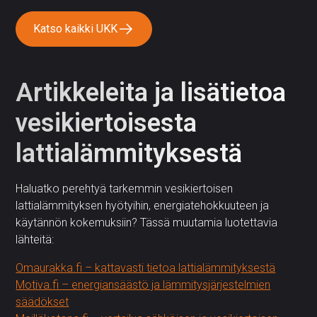
Katso kaikki UKK
Artikkeleita ja lisätietoa
vesikiertoisesta
lattialämmityksestä
Haluatko perehtyä tarkemmin vesikiertoisen
lattialämmityksen hyötyihin, energiatehokkuuteen ja
käytännön kokemuksiin? Tässä muutamia luotettavia
lähteitä:
Omaurakka.fi – kattavasti tietoa lattialämmityksestä
Motiva.fi – energiansäästö ja lämmitysjärjestelmien
säädökset