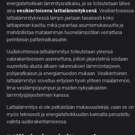
energiatehokkain lämmitysratkaisu, ja se toteutetaan lähes
aina
vesikiertoisena lattialämmityksenä
. Vesikiertoisessa
lattialämmityksessä lämpö jaetaan tasaisesti koko
lattiapinnan kautta, mikä parantaa asumismukavuutta ja
mahdollistaa matalamman huonelämpötilan verrattuna
perinteisiin patteriratkaisuihin.
Uudiskohteissa lattialämmitys toteutetaan yleensä
valurakenteeseen asennettuna, jolloin järjestelmä voidaan
suunnitella alusta alkaen rakennuksen lämmöntarpeen,
pohjaratkaisun ja energiamuodon mukaan. Vesikiertoinen
lattialämmitys soveltuu erityisen hyvin yhteen maalämmön,
ilma-vesilämpöpumpun ja muiden nykyaikaisten
lämmitysjärjestelmien kanssa.
Lattialämmitys ei ole pelkästään mukavuustekijä, vaan se on
myös teknisesti ja energiatehokkuuden kannalta perusteltu
valinta uudisrakentamisessa.