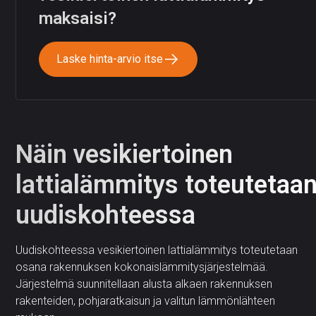
maksaisi?
Laske hinta-arvio itse
Näin vesikiertoinen
lattialämmitys toteutetaa
uudiskohteessa
Uudiskohteessa vesikiertoinen lattialämmitys toteutetaan
osana rakennuksen kokonaislämmitysjärjestelmää.
Järjestelmä suunnitellaan alusta alkaen rakennuksen
rakenteiden, pohjaratkaisun ja valitun lämmönlähteen