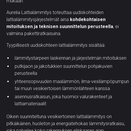
mukaan.
Aurelia Lattialämmitys toteuttaa uudiskohteiden
lattialämmitysjärjestelmät aina
kohdekohtaisen
mitoituksen ja teknisen suunnittelun perusteella
, ei
valmiina pakettiratkaisuina.
Tyypillisesti uudiskohteen lattialämmitys sisältää:
lämmitystarpeen laskennan ja järjestelmän mitoituksen
putkijaon ja jakotukkien suunnittelun pohjakuvien
perusteella
yhteensopivuuden maalämmön, ilma-vesilämpöpumpun
tai muun vesikiertoisen lämmönlähteen kanssa
asennusratkaisun, joka huomioi valurakenteet ja
lattiamateriaalit
Oikein suunniteltuna vesikiertoinen lattialämmitys on
pitkäikäinen, huoleton ja energiatehokas lämmitysratkaisu,
joka palvelee koko rakennuksen elinkaaren ajan.