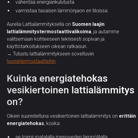
vähentää energiankulutusta
varmistaa tasaisen lämmönjaon eri tiloissa
Aurelia Lattialämmityksellä on
Suomen laajin
lattialämmitystermostaattivalikoima
, ja autamme
valitsemaan kohteeseen teknisesti sopivan ja
käyttötarkoitukseen oikean ratkaisun.
→ Tutustu lattialämmitykseen soveltuviin
huonetermostaatteihin
.
Kuinka energiatehokas
vesikiertoinen lattialämmitys
on?
Oikein suunniteltuna vesikiertoinen lattialämmitys on
erittäin
energiatehokas
, koska:
se toimii matalalla menoveden lämpötilalla