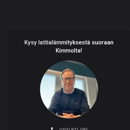
Kysy lattia­lämmityksestä suoraan
Kimmolta!
0400 821 085