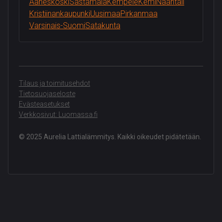
Ääneskoski
Sastamala
Kempele
Kemi
Naantali
Kristiinankaupunki
Uusimaa
Pirkanmaa
Varsinais-Suomi
Satakunta
Tilaus ja toimitusehdot
Tietosuojaseloste
Evästeasetukset
Verkkosivut: Luomassa.fi
© 2025 Aurelia Lattialämmitys. Kaikki oikeudet pidätetään.