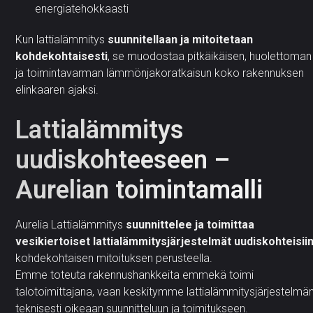
energiatehokkaasti
Kun lattialämmitys
suunnitellaan ja mitoitetaan
kohdekohtaisesti
, se muodostaa pitkäikäisen, huolettoman
ja toimintavarman lämmönjakoratkaisun koko rakennuksen
elinkaaren ajaksi.
Lattialämmitys
uudiskohteeseen –
Aurelian toimintamalli
Aurelia Lattialämmitys
suunnittelee ja toimittaa
vesikiertoiset lattialämmitysjärjestelmät uudiskohteisii
kohdekohtaisen mitoituksen perusteella.
Emme toteuta rakennushankkeita emmekä toimi
talotoimittajana, vaan keskitymme lattialämmitysjärjestelmä
teknisesti oikeaan suunnitteluun ja toimitukseen.