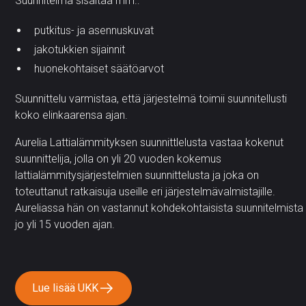
Suunnitelma sisältää mm.:
putkitus- ja asennuskuvat
jakotukkien sijainnit
huonekohtaiset säätöarvot
Suunnittelu varmistaa, että järjestelmä toimii suunnitellusti
koko elinkaarensa ajan.
Aurelia Lattialämmityksen suunnittlelusta vastaa kokenut
suunnittelija, jolla on yli 20 vuoden kokemus
lattialämmitysjärjestelmien suunnittelusta ja joka on
toteuttanut ratkaisuja useille eri järjestelmävalmistajille.
Aureliassa hän on vastannut kohdekohtaisista suunnitelmista
jo yli 15 vuoden ajan.
Lue lisää UKK