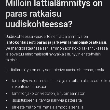
Milloin lattialämmitys on
paras ratkaisu
uudiskohteessa?
Uudiskohteessa vesikiertoinen lattialämmitys on
lähtökohtaisesti paras ja järkevin lämmönjakoratkaisu
.
Se mahdollistaa tasaisen lämmönjaon koko rakennuksessa
ja soveltuu erinomaisesti nykyaikaisiin, hyvin eristettyihin
taloihin.
Lattialämmitys on erityisen toimiva uudiskohteessa, koska:
lämmitys voidaan suunnitella ja mitoittaa alusta asti oikei
rakenteiden mukaan
lämmönjako on vedoton ja huomaamaton
sisustukseen ei tarvita näkyviä pattereita
järjestelmä toimii matalalämpötilaisena ja