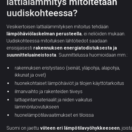
lattialämmitys mitoitetaan
uudiskohteessa?
Vesikiertoisen lattialämmityksen mitoitus tehdään
lämpöhäviölaskelman perusteella
, ei neliöiden mukaan.
Uudiskohteessa mitoituksen lähtötiedot saadaan
ensisijaisesti
rakennuksen energiatodistuksesta ja
suunnitteluaineistosta
. Suunnittelussa huomioidaan mm.:
rakennuksen eristystaso (seinät, yläpohja, alapohja,
ikkunat ja ovet)
huonekohtaiset lämpöhäviöt ja tilojen käyttötarkoitus
ilmanvaihto ja rakenteiden tiiveys
lattiapintamateriaalit ja niiden vaikutus
lämmönluovutukseen
huonelämpötilavaatimukset eri tiloissa
Suomi on jaettu
viiteen eri lämpötilavyöhykkeeseen
, joist