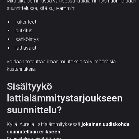
Mitä aikaisemmassa vaiheessa lattialämmitys huomioidaan
suunnittelussa, sitä sujuvammin:
rakenteet
putkitus
sähköistys
lattiavalut
voidaan toteuttaa ilman muutoksia tai ylimääräisiä
kustannuksia.
Sisältyykö
lattialämmitystarjoukseen
suunnittelu?
Kyllä. Aurelia Lattialämmityksessä
jokainen uudiskohde
suunnitellaan erikseen
.