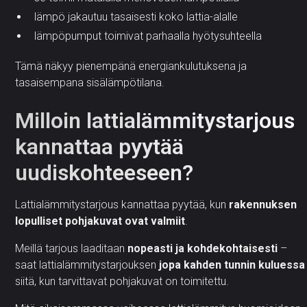
lämpö jakautuu tasaisesti koko lattia-alalle
lämpöpumput toimivat parhaalla hyötysuhteella
Tämä näkyy pienempänä energiankulutuksena ja
tasaisempana sisälämpötilana.
Milloin lattialämmitystarjous
kannattaa pyytää
uudiskohteeseen?
Lattialämmitystarjous kannattaa pyytää, kun
rakennuksen
lopulliset pohjakuvat ovat valmiit
.
Meillä tarjous laaditaan
nopeasti ja kohdekohtaisesti
–
saat lattialämmitystarjouksen
jopa kahden tunnin kuluessa
siitä, kun tarvittavat pohjakuvat on toimitettu.