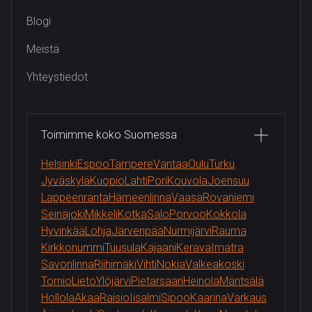
Blogi
Meistä
Yhteystiedot
Toimimme koko Suomessa
Helsinki
Espoo
Tampere
Vantaa
Oulu
Turku
Jyväskylä
Kuopio
Lahti
Pori
Kouvola
Joensuu
Lappeenranta
Hämeenlinna
Vaasa
Rovaniemi
Seinäjoki
Mikkeli
Kotka
Salo
Porvoo
Kokkola
Hyvinkää
Lohja
Järvenpää
Nurmijärvi
Rauma
Kirkkonummi
Tuusula
Kajaani
Kerava
Imatra
Savonlinna
Riihimäki
Vihti
Nokia
Valkeakoski
Tornio
Lieto
Ylöjärvi
Pietarsaari
Heinola
Mäntsälä
Hollola
Akaa
Raisio
Iisalmi
Sipoo
Kaarina
Varkaus