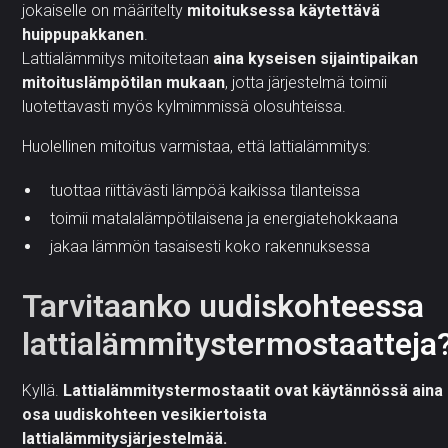
jokaiselle on määritelty
mitoituksessa käytettävä
huippupakkanen
.
Lattialämmitys mitoitetaan
aina kyseisen sijaintipaikan
mitoituslämpötilan mukaan
, jotta järjestelmä toimii
luotettavasti myös kylmimmissä olosuhteissa.
Huolellinen mitoitus varmistaa, että lattialämmitys:
tuottaa riittävästi lämpöä kaikissa tilanteissa
toimii matalalämpötilaisena ja energiatehokkaana
jakaa lämmön tasaisesti koko rakennuksessa
Tarvitaanko uudiskohteessa
lattialämmitystermostaatteja
Kyllä.
Lattialämmitystermostaatit ovat käytännössä aina
osa uudiskohteen vesikiertoista
lattialämmitysjärjestelmää.