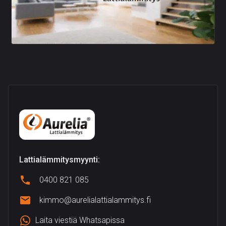
Lattialämmitysmyynti:
0400 821 085
kimmo@aurelialattialammitys.fi
Laita viestiä Whatsapissa