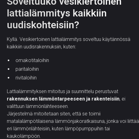
Soveltuuko vesikiertoinen
lattialämmitys kaikkiin
uudiskohteisiin?
Kyllä. Vesikiertoinen lattialämmitys soveltuu käytännössä
kaikkiin uudisrakennuksiin, kuten:
omakotitaloihin
paritaloihin
rivitaloihin
Lattialämmityksen mitoitus ja suunnittelu perustuvat
rakennuksen lämmöntarpeeseen ja rakenteisiin
, ei
valittuun lämmönlähteeseen.
Järjestelmä mitoitetaan siten, että se toimii
matalalämpötilaisena lämmönjakoratkaisuna, jonka voi liittä
eri lämmönlähteisiin, kuten lämpöpumppuihin tai
kaukolämpöön.