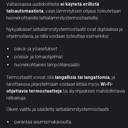
Valtaosassa uudiskohteita
ei käytetä erillistä
taloautomaatiota
, vaan lämmityksen ohjaus toteutetaan
huonekohtaisilla lattialämmitystermostaateilla.
Nykyaikaiset lattialämmitystermostaatit ovat digitaalisia ja
ohjelmoitavia, ja niillä voidaan toteuttaa esimerkiksi:
päivä- ja yöasetukset
poissa- ja lomaohjelmat
huonekohtainen lämpötilansäätö
Termostaatit voivat olla
langallisia tai langattomia
, ja
tarvittaessa järjestelmään voidaan liittää myös
Wi-Fi-
ohjattavia termostaatteja
tai älyohjauksen mahdollistavia
ratkaisuja.
Oikein valittu ja säädetty lattialämmitystermostaatti:
parantaa asumismukavuutta