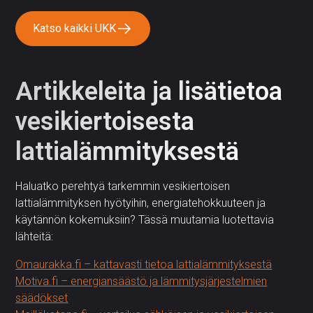
Katso kaikki UKK
Artikkeleita ja lisätietoa
vesikiertoisesta
lattialämmityksestä
Haluatko perehtyä tarkemmin vesikiertoisen
lattialämmityksen hyötyihin, energiatehokkuuteen ja
käytännön kokemuksiin? Tässä muutamia luotettavia
lähteitä:
Omaurakka.fi – kattavasti tietoa lattialämmityksestä
Motiva.fi – energiansäästö ja lämmitysjärjestelmien
säädökset