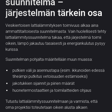
suunnitelma –
järjestelmän tärkein osa
Vesikiertoisen lattialämmityksen toimivuus alkaa aina
ammattitaitoisesta suunnitelmasta. Vain huolellisesti tehty
lattialämmityssuunnitelma takaa, että järjestelmä toimii
oikein, lämpö jakautuu tasaisesti ja energiankulutus pysyy
kurissa.
Suunnitelman pohjalta määritellään muun muassa:
putkien väli ja asennustapa (esim. ikkunoiden edessä
tiheämpi putkitus vetoisuuden estämiseksi)
jakotukkien sijainnit ja piirien määrät
huonetermostaattien ja toimilaitteiden ohjaus
Tutustu lattialämmityssuunnitelmaan ja varmista, että
oma projektisi toteutetaan oikein alusta alkaen.