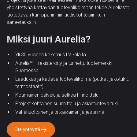
projektisi jokaiseen vaiheeseen. Pitkä kokemuksemme
yhdistettynä kattavaan tuotevalikoimaan tekee Aureliasta
luotettavan kumppanin niin uudiskohteisiin kuin
saneerauksiin.
Miksi juuri Aurelia?
Yli 30 vuoden kokemus LVI-alalta
Aurelia™ – rekisteröity ja tunnettu tuotemerkki
Suomessa
Laadukas ja kattava tuotevalikoima (putket, jakotukit,
termostaatit)
Kotimainen palvelu ja selkeä hinnoittelu
Projektikohtainen suunnittelu ja asiantunteva tuki
Vähähuoltoinen ja pitkäikäinen järjestelmä
Ota yhteyttä