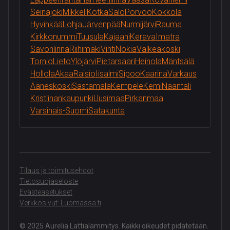
Seinäjoki
Mikkeli
Kotka
Salo
Porvoo
Kokkola
Hyvinkää
Lohja
Järvenpää
Nurmijärvi
Rauma
Kirkkonummi
Tuusula
Kajaani
Kerava
Imatra
Savonlinna
Riihimäki
Vihti
Nokia
Valkeakoski
Tornio
Lieto
Ylöjärvi
Pietarsaari
Heinola
Mäntsälä
Hollola
Akaa
Raisio
Iisalmi
Sipoo
Kaarina
Varkaus
Ääneskoski
Sastamala
Kempele
Kemi
Naantali
Kristiinankaupunki
Uusimaa
Pirkanmaa
Varsinais-Suomi
Satakunta
Tilaus ja toimitusehdot
Tietosuojaseloste
Evästeasetukset
Verkkosivut: Luomassa.fi
© 2025 Aurelia Lattialämmitys. Kaikki oikeudet pidätetään.