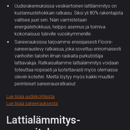
Uudisrakennuksissa vesikiertoinen lattilämmitys on
kustannustehokkain ratkaisu. Siksi yli 80% rakentajista
valitsee juuri sen. Näin varmistetaan
energiatehokkuus, helppo asennus ja toimiva
kokonaisuus tuleville vuosikymmenille.
Saneerauksissa tarjoamme ensisijaisesti Floore-
saneerauslevy ratkaisua, joka soveltuu erinomaisesti
vanhoihin taloihin ilman raskaita purkutöitäja
lattiavaluja. Ratkaisuillamme lattialämmitys voidaan
toteuttaa nopeasti ja luotettavasti myös olemassa
oleviin koteihin. Meiltä löytyy myös kaikki muutkin
perinteiset saneerausratkaisut
Lue lisää uudiskohteista
Lue lisää saneerauksesta
Lattialämmitys­