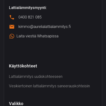
Lattialämmitysmyynti:
0400 821 085
kimmo@aurelialattialammitys.fi
Laita viestiä Whatsapissa
Käyttökohteet
Lattialämmitys uudiskohteeseen
Vesikiertoinen lattialämmitys saneerauskohteisiin
Valikko