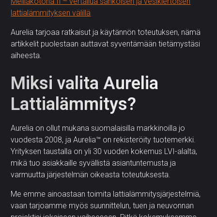
Meilläkotona.fi – vertailua sähköisen ja vesikiertoisen
lattialämmityksen välillä
Aurelia tarjoaa ratkaisut ja käytännön toteutuksen, nämä
artikkelit puolestaan auttavat syventämään tietämystäsi
aiheesta.
Miksi valita Aurelia
Lattialämmitys?
Aurelia on ollut mukana suomalaisilla markkinoilla jo
vuodesta 2008, ja Aurelia™ on rekisteröity tuotemerkki.
Yrityksen taustalla on yli 30 vuoden kokemus LVI-alalta,
mikä tuo asiakkaille syvällistä asiantuntemusta ja
varmuutta järjestelmän oikeasta toteutuksesta.
Me emme ainoastaan toimita lattialämmitysjärjestelmiä,
vaan tarjoamme myös suunnittelun, tuen ja neuvonnan