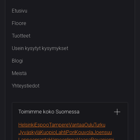
Etusivu
Floore
Tuotteet
Usein kysytyt kysymykset
Blogi
Meistä
Yhteystiedot
Toimimme koko Suomessa
Helsinki
Espoo
Tampere
Vantaa
Oulu
Turku
Jyväskylä
Kuopio
Lahti
Pori
Kouvola
Joensuu
Lappeenranta
Hämeenlinna
Vaasa
Rovaniemi