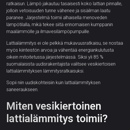
ratkaisun. Lämpö jakautuu tasaisesti koko lattian pinnalle,
jolloin vetoisuuden tunne vähenee ja sisäilman laatu
paranee. Järjestelmä toimii alhaisella menoveden
lämpötilalla, mikä tekee siitä erinomaisen kumppanin
maalämmölle ja ilmavesilämpöpumpuille.
Lattialämmitys ei ole pelkkä mukavuusratkaisu, se nostaa
myös kiinteistön arvoa ja vähentää energiankulutusta
oikein mitoitetussa järjestelmässä. Siksi yli 85 %
suomalaisista uudisrakentajista valitsee vesikiertoisen
lattialämmityksen lämmitysratkaisuksi.
Sopii niin uudiskohteisiin kuin lattialämmityksen
saneeraukseen.
Miten vesikiertoinen
lattialämmitys toimii?