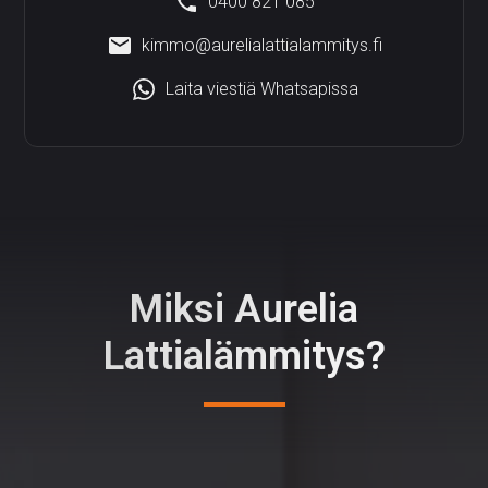
0400 821 085
kimmo@aurelialattialammitys.fi
Laita viestiä Whatsapissa
Miksi Aurelia
Lattialämmitys?