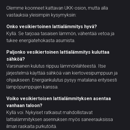
Olemme koonneet kattavan UKK-osion, mutta alla
vastauksia yleisimpiin kysymyksiin:
Onko vesikiertoinen lattialämmitys hyvä?
Kyllä. Se tarjoaa tasaisen lämmön, vähentää vetoa ja
tukee energiatehokasta asumista.
Paljonko vesikiertoinen lattialämmitys kuluttaa
sähköä?
Varsinainen kulutus riippuu lämmönlähteestä. Itse
järjestelmä käyttää sähköä vain kiertovesipumppuun ja
ohjaukseen. Energiankulutus pysyy matalana erityisesti
lämpöpumppujen kanssa.
Voiko vesikiertoisen lattialämmityksen asentaa
vanhaan taloon?
Kyllä voi. Nykyiset ratkaisut mahdollistavat
lattialämmityksen asennuksen myös saneerauksissa
ilman raskaita purkutöitä.