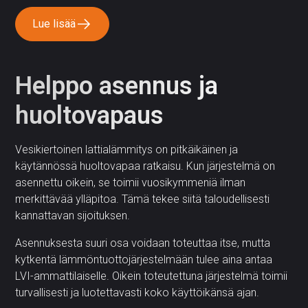
Lue lisää
Helppo asennus ja
huoltovapaus
Vesikiertoinen lattialämmitys on pitkäikäinen ja
käytännössä huoltovapaa ratkaisu. Kun järjestelmä on
asennettu oikein, se toimii vuosikymmeniä ilman
merkittävää ylläpitoa. Tämä tekee siitä taloudellisesti
kannattavan sijoituksen.
Asennuksesta suuri osa voidaan toteuttaa itse, mutta
kytkentä lämmöntuottojärjestelmään tulee aina antaa
LVI-ammattilaiselle. Oikein toteutettuna järjestelmä toimii
turvallisesti ja luotettavasti koko käyttöikänsä ajan.