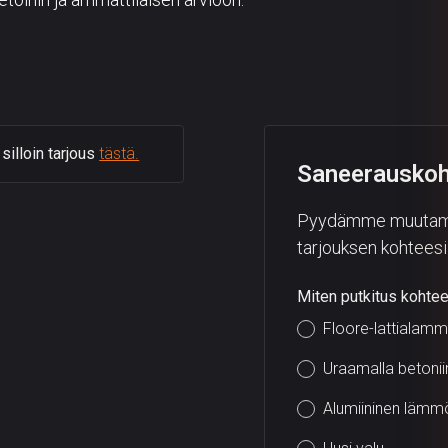
illoin tarjous
tästä.
Saneerauskoh
Pyydämme muutaman 
tarjouksen kohteesi 
Miten putkitus kohte
Floore-lattialamm
Uraamalla betonii
Alumiininen lämm