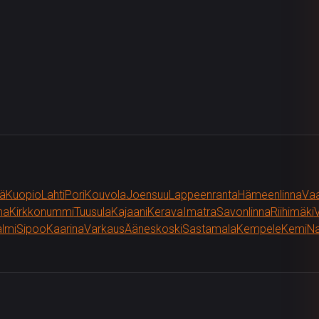
ä
Kuopio
Lahti
Pori
Kouvola
Joensuu
Lappeenranta
Hämeenlinna
Va
ma
Kirkkonummi
Tuusula
Kajaani
Kerava
Imatra
Savonlinna
Riihimäki
V
almi
Sipoo
Kaarina
Varkaus
Ääneskoski
Sastamala
Kempele
Kemi
Na