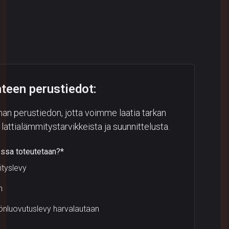
teen perustiedot:
perustiedon, jotta voimme laatia tarkan
lattialämmitystarvikkeista ja suunnittelusta.
essa toteutetaan?*
ityslevy
n
önluovutuslevy harvalautaan