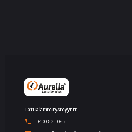
Lattialämmitysmyynti:
0400 821 085