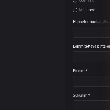
Uusi valu
Muu tapa
Huonetermostaatilla o
Lämmitettävä pinta-al
Etunimi*
Sukunimi*