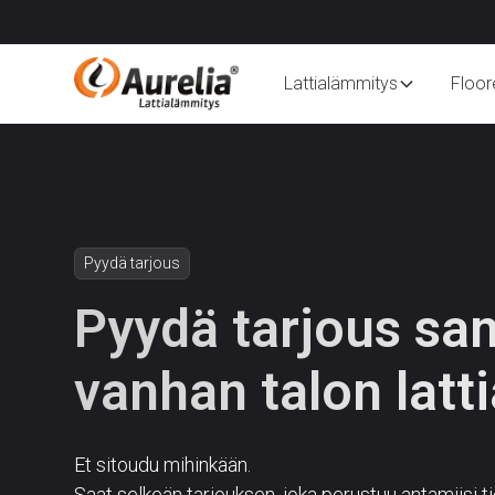
Lattialämmitys
Floor
Pyydä tarjous
Pyydä tarjous sa
vanhan talon latt
Et sitoudu mihinkään.
Saat selkeän tarjouksen, joka perustuu antamiisi ti