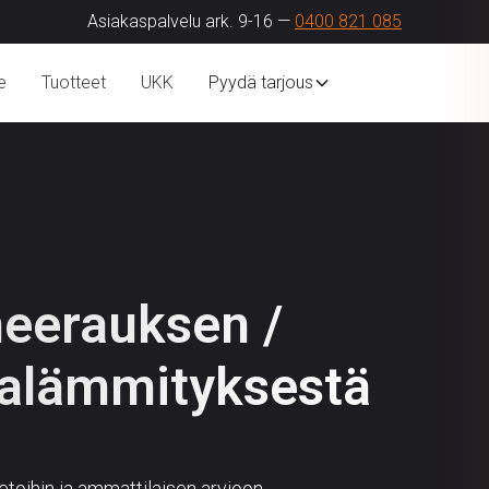
Asiakaspalvelu ark. 9-16 —
0400 821 085
e
Tuotteet
UKK
Pyydä tarjous
neerauksen /
ia­lämmityksestä
etoihin ja ammattilaisen arvioon.