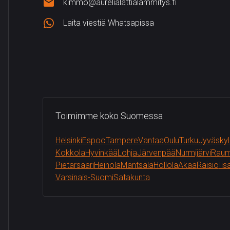
kimmo@aurelialattialammitys.fi
Laita viestiä Whatsapissa
Toimimme koko Suomessa
Helsinki
Espoo
Tampere
Vantaa
Oulu
Turku
Jyväskyl
Kokkola
Hyvinkää
Lohja
Järvenpää
Nurmijärvi
Rau
Pietarsaari
Heinola
Mäntsälä
Hollola
Akaa
Raisio
Iis
Varsinais-Suomi
Satakunta