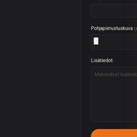
Pohjapiirrustuskuva
(
Lisätiedot