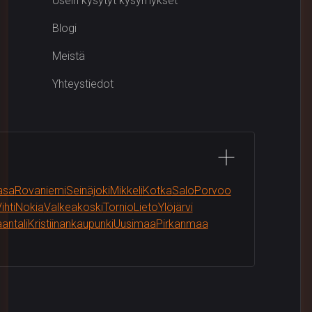
Usein kysytyt kysymykset
Blogi
Meistä
Yhteystiedot
asa
Rovaniemi
Seinäjoki
Mikkeli
Kotka
Salo
Porvoo
ihti
Nokia
Valkeakoski
Tornio
Lieto
Ylöjärvi
antali
Kristiinankaupunki
Uusimaa
Pirkanmaa