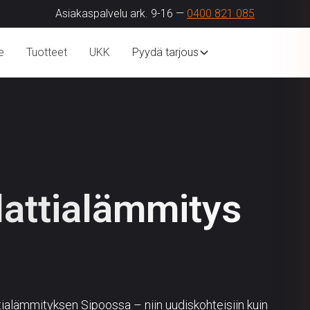
Asiakaspalvelu ark. 9-16 —
0400 821 085
e
Tuotteet
UKK
Pyydä tarjous
lattialämmitys
ttialämmityksen Sipoossa – niin uudiskohteisiin kuin