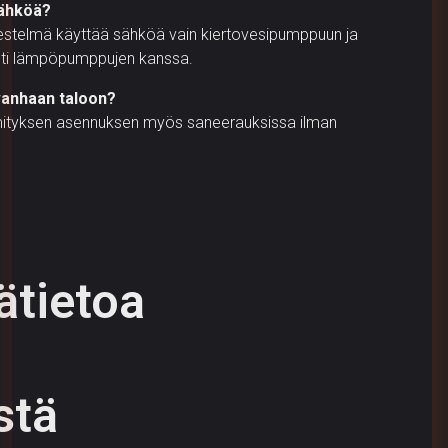
sähköä?
rjestelmä käyttää sähköä vain kiertovesipumppuun ja
esti lämpöpumppujen kanssa.
vanhaan taloon?
lämmityksen asennuksen myös saneerauksissa ilman
sätietoa
stä