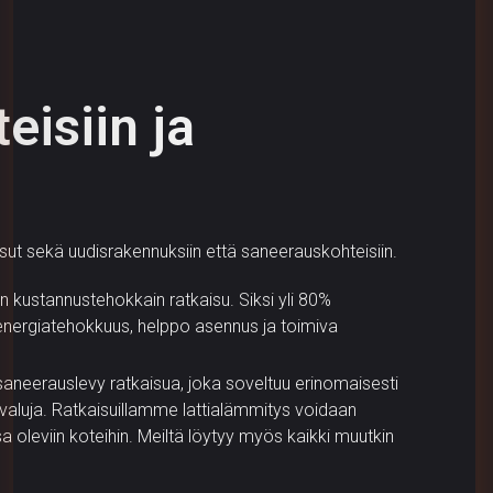
eisiin ja
isut sekä uudisrakennuksiin että saneerauskohteisiin.
n kustannustehokkain ratkaisu. Siksi yli 80%
n energiatehokkuus, helppo asennus ja toimiva
aneerauslevy ratkaisua, joka soveltuu erinomaisesti
iavaluja. Ratkaisuillamme lattialämmitys voidaan
 oleviin koteihin. Meiltä löytyy myös kaikki muutkin