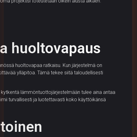
oma projektisi toteutetaan oikein alusta alkaen.
ja huoltovapaus
ännössä huoltovapaa ratkaisu. Kun järjestelmä on
tävää ylläpitoa. Tämä tekee siitä taloudellisesti
a kytkentä lämmöntuottojärjestelmään tulee aina antaa
imii turvallisesti ja luotettavasti koko käyttöikänsä
rtoinen