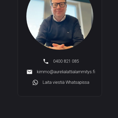
0400 821 085
kimmo@aurelialattialammitys.fi
Laita viestiä Whatsapissa