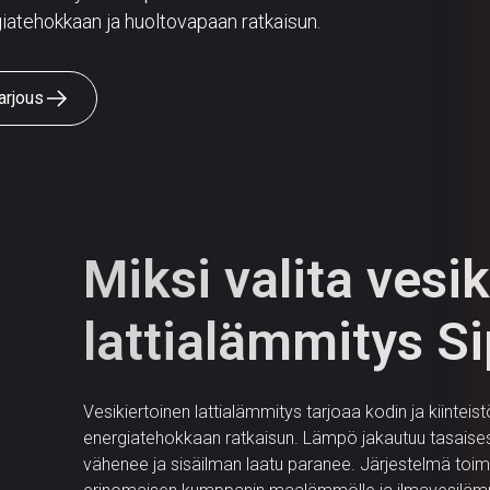
iatehokkaan ja huoltovapaan ratkaisun.
arjous
Miksi valita vesi
lattialämmitys S
Vesikiertoinen lattialämmitys tarjoaa kodin ja kiinteis
energiatehokkaan ratkaisun. Lämpö jakautuu tasaisesti
vähenee ja sisäilman laatu paranee. Järjestelmä toimi