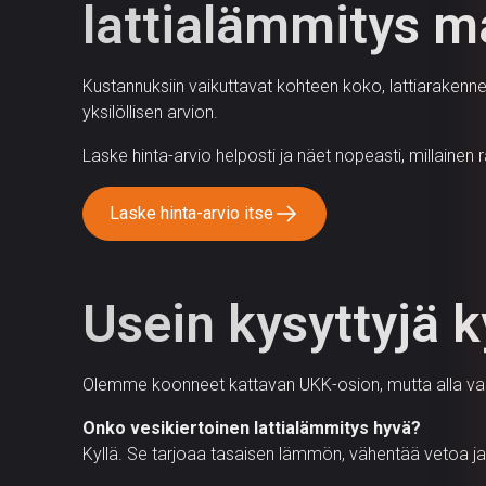
lattialämmitys 
Kustannuksiin vaikuttavat kohteen koko, lattiarakenne j
yksilöllisen arvion.
Laske hinta-arvio helposti ja näet nopeasti, millainen rat
Laske hinta-arvio itse
Usein kysyttyjä 
Olemme koonneet kattavan UKK-osion, mutta alla vast
Onko vesikiertoinen lattialämmitys hyvä?
Kyllä. Se tarjoaa tasaisen lämmön, vähentää vetoa j