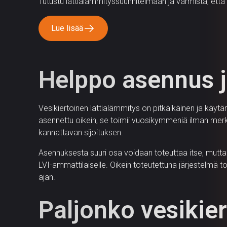
Tutustu lattialämmityssuunnitelmaan ja varmista, että 
Lue lisää
Helppo asennus 
Vesikiertoinen lattialämmitys on pitkäikäinen ja käyt
asennettu oikein, se toimii vuosikymmeniä ilman merkit
kannattavan sijoituksen.
Asennuksesta suuri osa voidaan toteuttaa itse, mutt
LVI-ammattilaiselle. Oikein toteutettuna järjestelmä to
ajan.
Paljonko vesikie