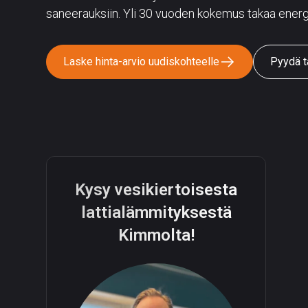
saneerauksiin. Yli 30 vuoden kokemus takaa energ
Laske hinta-arvio uudiskohteelle
Pyydä t
Kysy vesikiertoisesta
lattialämmityksestä
Kimmolta!