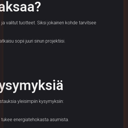
maksaa?
a valitut tuotteet. Siksi jokainen kohde tarvitsee
kaisu sopii juuri sinun projektiisi.
kysymyksiä
auksia yleisimpiin kysymyksiin:
a tukee energiatehokasta asumista.