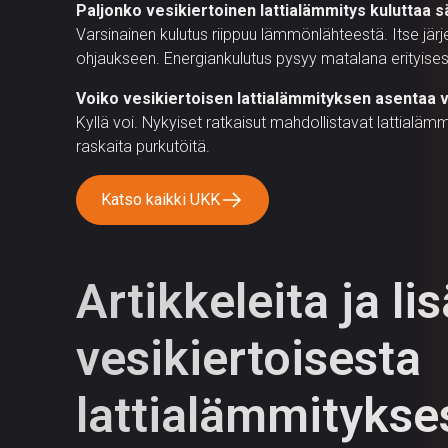
Paljonko vesikiertoinen lattialämmitys kuluttaa 
Varsinainen kulutus riippuu lämmönlähteestä. Itse jä
ohjaukseen. Energiankulutus pysyy matalana erityis
Voiko vesikiertoisen lattialämmityksen asentaa 
Kyllä voi. Nykyiset ratkaisut mahdollistavat lattia
raskaita purkutöitä.
Katso kaikki UKK
Artikkeleita ja li
vesikiertoisesta
lattialämmitykse