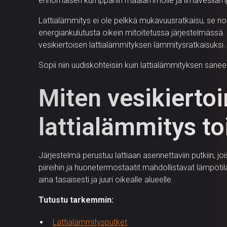
erinomaisen kumppanin maalämmölle ja ilmavesiläm
Lattialämmitys ei ole pelkkä mukavuusratkaisu, se no
energiankulutusta oikein mitoitetussa järjestelmässä. 
vesikiertoisen lattialämmityksen lämmitysratkaisuksi.
Sopii niin uudiskohteisiin kuin lattialämmityksen sane
Miten vesikierto
lattialämmitys to
Järjestelmä perustuu lattiaan asennettaviin putkiin, j
piireihin ja huonetermostaatit mahdollistavat lämpöt
aina tasaisesti ja juuri oikealle alueelle.
Tutustu tarkemmin:
Lattialämmitysputket