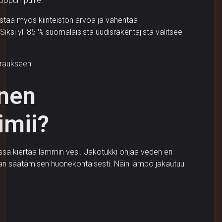
pöpumpuille.
staa myös kiinteistön arvoa ja vähentää
Siksi yli 85 % suomalaisista uudisrakentajista valitsee
eraukseen.
inen
imii?
oissa kiertää lämmin vesi. Jakotukki ohjaa veden eri
ilan säätämisen huonekohtaisesti. Näin lämpö jakautuu