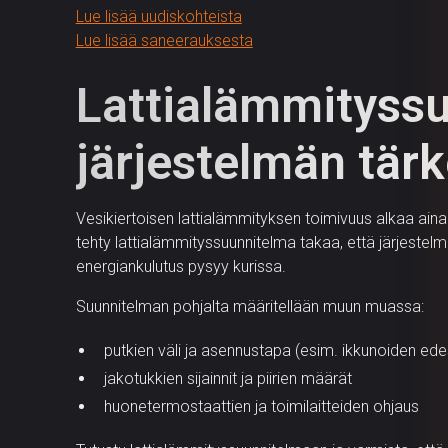
Lue lisää uudiskohteista
Lue lisää saneerauksesta
Lattialämmitys­s
järjestelmän tärk
Vesikiertoisen lattialämmityksen toimivuus alkaa aina
tehty lattialämmityssuunnitelma takaa, että järjestelmä
energiankulutus pysyy kurissa.
Suunnitelman pohjalta määritellään muun muassa:
putkien väli ja asennustapa (esim. ikkunoiden ed
jakotukkien sijainnit ja piirien määrät
huonetermostaattien ja toimilaitteiden ohjaus