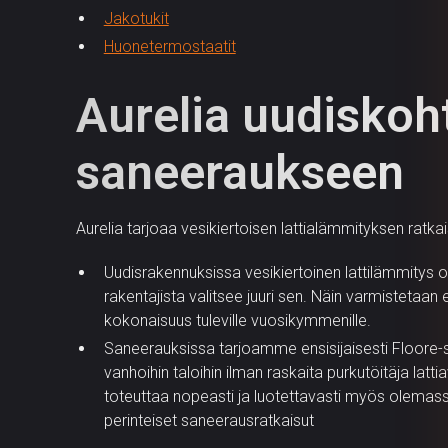
Jakotukit
Huonetermostaatit
Aurelia uudiskoht
saneeraukseen
Aurelia tarjoaa vesikiertoisen lattialämmityksen ratka
Uudisrakennuksissa vesikiertoinen lattilämmitys o
rakentajista valitsee juuri sen. Näin varmistetaa
kokonaisuus tuleville vuosikymmenille.
Saneerauksissa tarjoamme ensisijaisesti Floore-s
vanhoihin taloihin ilman raskaita purkutöitäja latt
toteuttaa nopeasti ja luotettavasti myös olemassa
perinteiset saneerausratkaisut