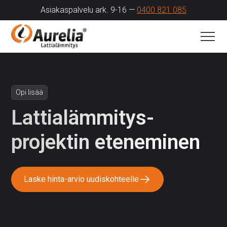
Asiakaspalvelu ark. 9-16 —
0400 821 085
Opi lisää
Lattia­lämmitys­
projektin eteneminen
Laske hinta-arvio uudiskohteelle