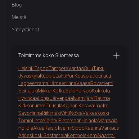
Blogi
Meistä
Yhteystiedot
Toimimme koko Suomessa
Helsinki
Espoo
Tampere
Vantaa
Oulu
Turku
Jyväskylä
Kuopio
Lahti
Pori
Kouvola
Joensuu
Lappeenranta
Hämeenlinna
Vaasa
Rovaniemi
Seinäjoki
Mikkeli
Kotka
Salo
Porvoo
Kokkola
Hyvinkää
Lohja
Järvenpää
Nurmijärvi
Rauma
Kirkkonummi
Tuusula
Kajaani
Kerava
Imatra
Savonlinna
Riihimäki
Vihti
Nokia
Valkeakoski
Tornio
Lieto
Ylöjärvi
Pietarsaari
Heinola
Mäntsälä
Hollola
Akaa
Raisio
Iisalmi
Sipoo
Kaarina
Varkaus
Ääneskoski
Sastamala
Kempele
Kemi
Naantali