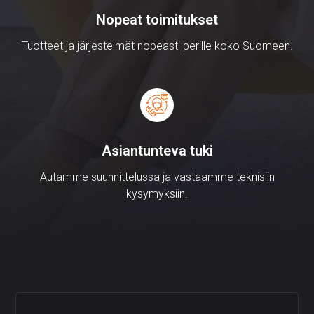
asennuskunnossa sovittuna aikana. Mahdollisista
Nopeat toimitukset
lisätöistä ja niiden laskutuksesta on sovittava
erikseen Aurelian myynnin kanssa.
Tuotteet ja järjestelmät nopeasti perille koko Suomeen.
Asiantunteva tuki
Autamme suunnittelussa ja vastaamme teknisiin
kysymyksiin.