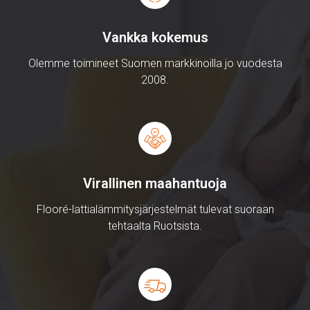
Väliseinien paikka on merkitty stryroxiin tai
lämpöeristeisiin
Vankka kokemus
Raudoitusverkko (150mm, lankavahvuus 4-
5mm) on paikoillaan, ruudut kohdakkain ja
Olemme toimineet Suomen markkinoilla jo vuodesta
langat suorassa linjassa.
2008.
Syöttöputket ovat paikoillaan, jos ne on
toimitettu etukäteen tai urat syöttöputkia varten
ovat valmiina styroksissa.
Reunanauha on asennettu asianmukaisesti
Jakotukin kiinnityskehikko tai sen pohja on
valmiina paikallaan.
Virallinen maahantuoja
Tarvittavat rakenteelliset läpiviennit on tehty.
Flooré-lattialämmitysjärjestelmät tulevat suoraan
Asennus etenee aikataulussa sovitulla tavalla
tehtaalta Ruotsista.
työvaiheittain.
Huomioithan myös, että asentaja joutuu
laskuttamaan mahdollisesta turhasta käynnistä
tuntiveloituksen ja kilometrit, jos työmaa ei ole ollut