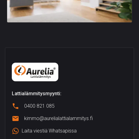
Lattialämmitysmyynti:
0400 821 085
kimmo@aurelialattialammitys.fi
Laita viestiä Whatsapissa