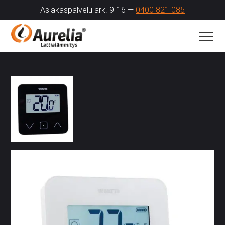
Asiakaspalvelu ark. 9-16 —
0400 821 085