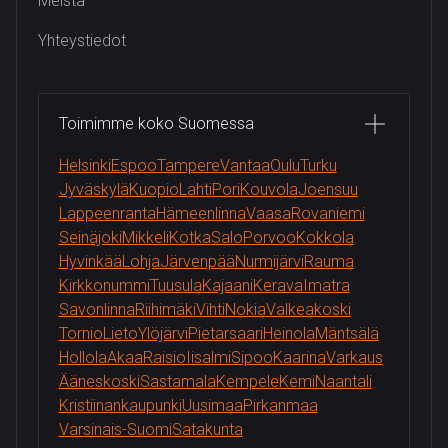
Meistä
Yhteystiedot
Toimimme koko Suomessa
Helsinki
Espoo
Tampere
Vantaa
Oulu
Turku
Jyväskylä
Kuopio
Lahti
Pori
Kouvola
Joensuu
Lappeenranta
Hämeenlinna
Vaasa
Rovaniemi
Seinäjoki
Mikkeli
Kotka
Salo
Porvoo
Kokkola
Hyvinkää
Lohja
Järvenpää
Nurmijärvi
Rauma
Kirkkonummi
Tuusula
Kajaani
Kerava
Imatra
Savonlinna
Riihimäki
Vihti
Nokia
Valkeakoski
Tornio
Lieto
Ylöjärvi
Pietarsaari
Heinola
Mäntsälä
Hollola
Akaa
Raisio
Iisalmi
Sipoo
Kaarina
Varkaus
Ääneskoski
Sastamala
Kempele
Kemi
Naantali
Kristiinankaupunki
Uusimaa
Pirkanmaa
Varsinais-Suomi
Satakunta