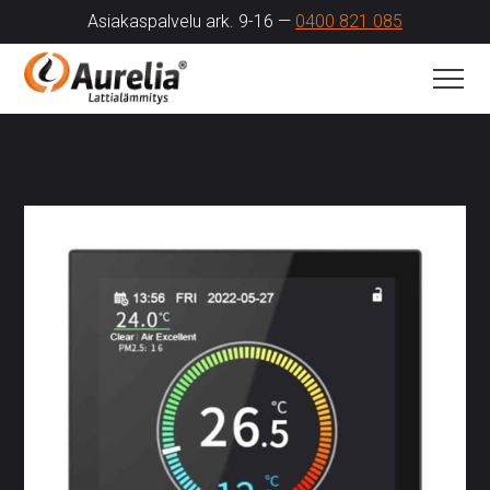
Asiakaspalvelu ark. 9-16 —
0400 821 085