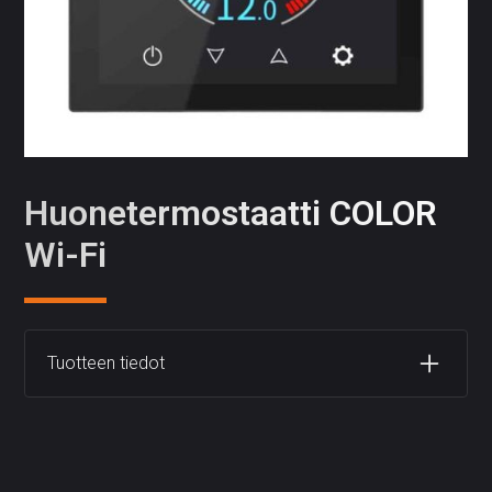
Huonetermostaatti COLOR
Wi-Fi
Tuotteen tiedot
Huonetermostaatti COLOR Wi-Fi on Suomen
markkinoilla ensimmäinen huonetermostaatti
vesikiertoiseen lattialämmitykseen , jossa on upea
väri näyttö! Mustat huonetermostaatit ovat