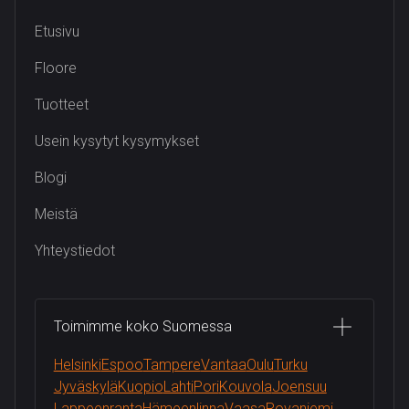
Etusivu
Floore
Tuotteet
Usein kysytyt kysymykset
Blogi
Meistä
Yhteystiedot
Toimimme koko Suomessa
Helsinki
Espoo
Tampere
Vantaa
Oulu
Turku
Jyväskylä
Kuopio
Lahti
Pori
Kouvola
Joensuu
Lappeenranta
Hämeenlinna
Vaasa
Rovaniemi