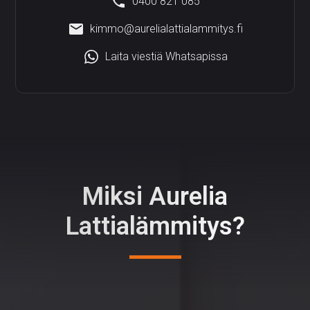
0400 821 085
kimmo@aurelialattialammitys.fi
Laita viestiä Whatsapissa
Miksi Aurelia
Lattialämmitys?