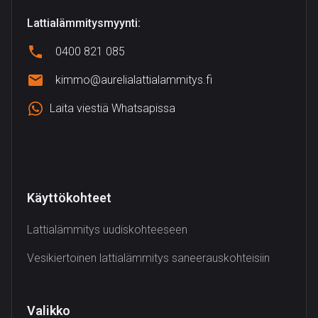
Lattialämmitysmyynti:
0400 821 085
kimmo@aurelialattialammitys.fi
Laita viestiä Whatsapissa
Käyttökohteet
Lattialämmitys uudiskohteeseen
Vesikiertoinen lattialämmitys saneerauskohteisiin
Valikko