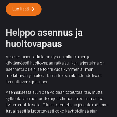
Lue lisää
Helppo asennus ja
huoltovapaus
Vesikiertoinen lattialämmitys on pitkäikäinen ja
käytännössä huoltovapaa ratkaisu. Kun järjestelmä on
asennettu oikein, se toimii vuosikymmeniä ilman
merkittävää ylläpitoa. Tämä tekee siitä taloudellisesti
kannattavan sijoituksen.
Asennuksesta suuri osa voidaan toteuttaa itse, mutta
kytkentä lämmöntuottojärjestelmään tulee aina antaa
LVI-ammattilaiselle. Oikein toteutettuna järjestelmä toimii
turvallisesti ja luotettavasti koko käyttöikänsä ajan.