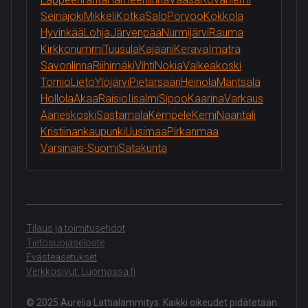
Seinäjoki
Mikkeli
Kotka
Salo
Porvoo
Kokkola
Hyvinkää
Lohja
Järvenpää
Nurmijärvi
Rauma
Kirkkonummi
Tuusula
Kajaani
Kerava
Imatra
Savonlinna
Riihimäki
Vihti
Nokia
Valkeakoski
Tornio
Lieto
Ylöjärvi
Pietarsaari
Heinola
Mäntsälä
Hollola
Akaa
Raisio
Iisalmi
Sipoo
Kaarina
Varkaus
Ääneskoski
Sastamala
Kempele
Kemi
Naantali
Kristiinankaupunki
Uusimaa
Pirkanmaa
Varsinais-Suomi
Satakunta
Tilaus ja toimitusehdot
Tietosuojaseloste
Evästeasetukset
Verkkosivut: Luomassa.fi
© 2025 Aurelia Lattialämmitys. Kaikki oikeudet pidätetään.