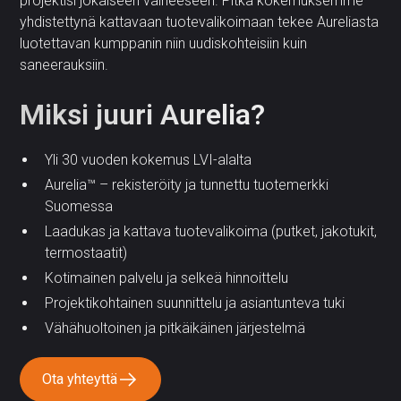
projektisi jokaiseen vaiheeseen. Pitkä kokemuksemme
yhdistettynä kattavaan tuotevalikoimaan tekee Aureliasta
luotettavan kumppanin niin uudiskohteisiin kuin
saneerauksiin.
Miksi juuri Aurelia?
Yli 30 vuoden kokemus LVI-alalta
Aurelia™ – rekisteröity ja tunnettu tuotemerkki
Suomessa
Laadukas ja kattava tuotevalikoima (putket, jakotukit,
termostaatit)
Kotimainen palvelu ja selkeä hinnoittelu
Projektikohtainen suunnittelu ja asiantunteva tuki
Vähähuoltoinen ja pitkäikäinen järjestelmä
Ota yhteyttä