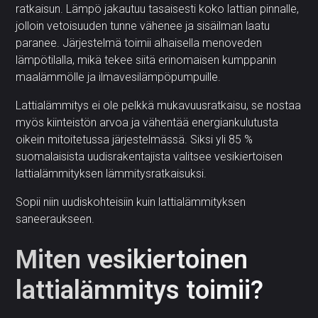
ratkaisun. Lämpö jakautuu tasaisesti koko lattian pinnalle,
jolloin vetoisuuden tunne vähenee ja sisäilman laatu
paranee. Järjestelmä toimii alhaisella menoveden
lämpötilalla, mikä tekee siitä erinomaisen kumppanin
maalämmölle ja ilmavesilämpöpumpuille.
Lattialämmitys ei ole pelkkä mukavuusratkaisu, se nostaa
myös kiinteistön arvoa ja vähentää energiankulutusta
oikein mitoitetussa järjestelmässä. Siksi yli 85 %
suomalaisista uudisrakentajista valitsee vesikiertoisen
lattialämmityksen lämmitysratkaisuksi.
Sopii niin uudiskohteisiin kuin lattialämmityksen
saneeraukseen.
Miten vesikiertoinen
lattialämmitys toimii?