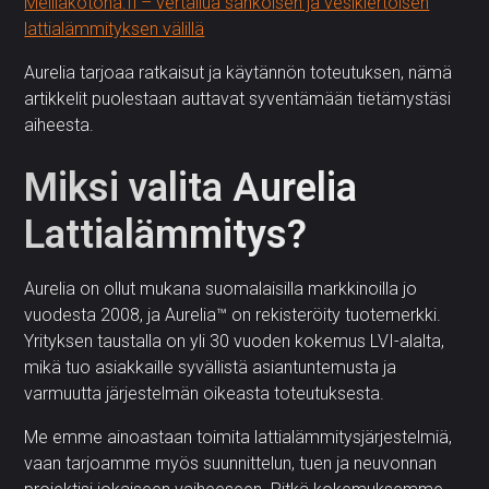
Meilläkotona.fi – vertailua sähköisen ja vesikiertoisen
lattialämmityksen välillä
Aurelia tarjoaa ratkaisut ja käytännön toteutuksen, nämä
artikkelit puolestaan auttavat syventämään tietämystäsi
aiheesta.
Miksi valita Aurelia
Lattialämmitys?
Aurelia on ollut mukana suomalaisilla markkinoilla jo
vuodesta 2008, ja Aurelia™ on rekisteröity tuotemerkki.
Yrityksen taustalla on yli 30 vuoden kokemus LVI-alalta,
mikä tuo asiakkaille syvällistä asiantuntemusta ja
varmuutta järjestelmän oikeasta toteutuksesta.
Me emme ainoastaan toimita lattialämmitysjärjestelmiä,
vaan tarjoamme myös suunnittelun, tuen ja neuvonnan