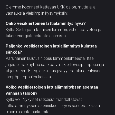
Olemme koonneet kattavan UKK-osion, mutta alla
vastauksia yleisimpiin kysymyksiin:
Onko vesikiertoinen lattialämmitys hyvä?
Kyllä. Se tarjoaa tasaisen lämmön, vähentää vetoa ja
tukee energiatehokasta asumista.
Paljonko vesikiertoinen lattialämmitys kuluttaa
sähköä?
Varsinainen kulutus riippuu lämmönlähteestä. Itse
järjestelmä käyttää sähköä vain kiertovesipumppuun ja
ohjaukseen. Energiankulutus pysyy matalana erityisesti
lämpöpumppujen kanssa.
Voiko vesikiertoisen lattialämmityksen asentaa
vanhaan taloon?
Kyllä voi. Nykyiset ratkaisut mahdollistavat
lattialämmityksen asennuksen myös saneerauksissa
ilman raskaita purkutöitä.