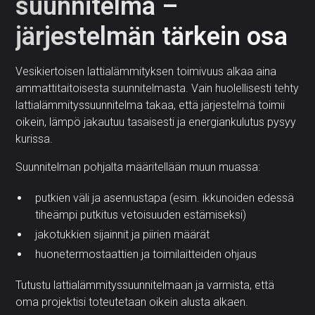
suunnitelma –
järjestelmän tärkein osa
Vesikiertoisen lattialämmityksen toimivuus alkaa aina
ammattitaitoisesta suunnitelmasta. Vain huolellisesti tehty
lattialämmityssuunnitelma takaa, että järjestelmä toimii
oikein, lämpö jakautuu tasaisesti ja energiankulutus pysyy
kurissa.
Suunnitelman pohjalta määritellään muun muassa:
putkien väli ja asennustapa (esim. ikkunoiden edessä
tiheämpi putkitus vetoisuuden estämiseksi)
jakotukkien sijainnit ja piirien määrät
huonetermostaattien ja toimilaitteiden ohjaus
Tutustu lattialämmityssuunnitelmaan ja varmista, että
oma projektisi toteutetaan oikein alusta alkaen.