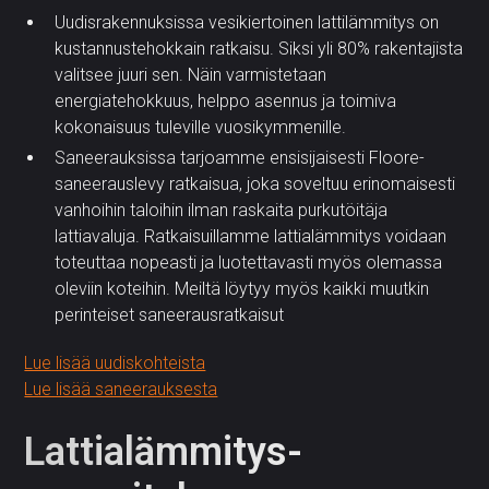
Uudisrakennuksissa vesikiertoinen lattilämmitys on
kustannustehokkain ratkaisu. Siksi yli 80% rakentajista
valitsee juuri sen. Näin varmistetaan
energiatehokkuus, helppo asennus ja toimiva
kokonaisuus tuleville vuosikymmenille.
Saneerauksissa tarjoamme ensisijaisesti Floore-
saneerauslevy ratkaisua, joka soveltuu erinomaisesti
vanhoihin taloihin ilman raskaita purkutöitäja
lattiavaluja. Ratkaisuillamme lattialämmitys voidaan
toteuttaa nopeasti ja luotettavasti myös olemassa
oleviin koteihin. Meiltä löytyy myös kaikki muutkin
perinteiset saneerausratkaisut
Lue lisää uudiskohteista
Lue lisää saneerauksesta
Lattialämmitys­