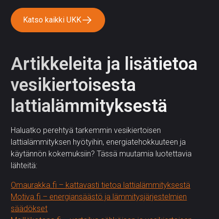
Katso kaikki UKK
Artikkeleita ja lisätietoa
vesikiertoisesta
lattialämmityksestä
Haluatko perehtyä tarkemmin vesikiertoisen
lattialämmityksen hyötyihin, energiatehokkuuteen ja
käytännön kokemuksiin? Tässä muutamia luotettavia
lähteitä:
Omaurakka.fi – kattavasti tietoa lattialämmityksestä
Motiva.fi – energiansäästö ja lämmitysjärjestelmien
säädökset